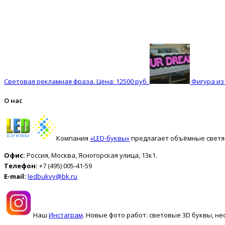
Световая рекламная фраза. Цена: 12500 руб.
Фигура из 
О нас
Компания
«LED-буквы»
предлагает объёмные светящ
Офис:
Россия, Москва, Ясногорская улица, 13к1.
Телефон:
+7 (495) 005-41-59
E-mail:
ledbukvy@bk.ru
Наш
Инстаграм
. Новые фото работ: световые 3D буквы, не