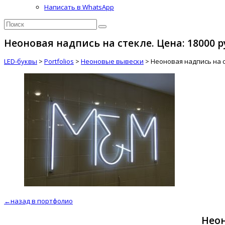
Написать в WhatsApp
Неоновая надпись на стекле. Цена: 18000 р
LED-буквы
>
Portfolios
>
Неоновые вывески
>
Неоновая надпись на ст
←назад в портфолио
Неон