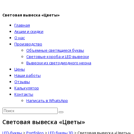
Световая вывеска «Цветы»
Главная
Акции и скидки
О нас
Производство
Объемные светящиеся буквы
Световые короба и LED вывески
Вывески из светодиодного неона
Цены
Наши работы
Отзывы
Калькулятор
Контакты
Написать в WhatsApp
Световая вывеска «Цветы»
LED-буквы
>
Portfolios
>
LED буквы 3D
>
Световая вывеска «Цветы»