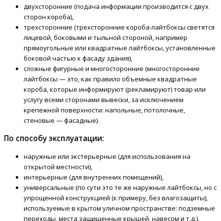
двухсторонние (подача информации производится с двух
сторон короба),
трехсторонние (трехсторонние короба-лайтбоксы светятся
лицевой, боковыми и тыльной стороной, например
прямоугольные или квадратные лайтбоксы, установленные
боковой частью к фасаду здания),
сложные фигурные и многосторонние (многосторонние
лайтбоксы — это, как правило объемные квадратные
короба, которые информируют (рекламируют) товар или
услугу всеми сторонами вывески, за исключением
крепежной поверхности: напольные, потолочные,
стеновые — фасадные).
По способу эксплуатации:
наружные или экстерьерные (для использования на
открытой местности),
интерьерные (для внутренних помещений),
универсальные (по сути это те же наружные лайтбоксы, но с
упрощенной конструкцией (к примеру, без влагозащиты),
используемые в крытом уличном пространстве: подземные
переходы, места защищенные крышей, навесом и т.д.).