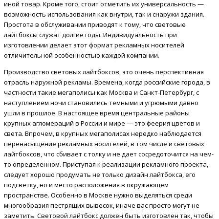
иной товар. Кроме того, стоит отметить их универсальность —
возможность использования как внутри, так и снаружи здания.
Простота в обслуживании приводят к тому, что световые
лайтбоксы служат долгие годы. Индивидуальность при
изготовлении делает этот формат рекламных носителей
отличительной особенностью каждой компании.
Производство световых лайтбоксов, это очень перспективная
отрасль наружной рекламы. Времена, когда российские города, в
частности такие мегаполисы как Москва и Санкт-Петербург, с
наступлением ночи становились темными и угрюмыми давно
ушли в прошлое. В настоящее время центральные районы
крупных агломераций в России и мире — это феерия цветов и
света. Впрочем, в крупных мегаполисах нередко наблюдается
перенасыщение рекламных носителей, в том числе и световых
лайтбоксов, что сбивает с толку и не дает сосредоточится на чем-
то определенном. Приступая к реализации рекламного проекта,
следует хорошо продумать не только дизайн лайтбокса, его
подсветку, но и место расположения в окружающем
пространстве. Особенно в Москве нужно выделяться среди
многообразия пестрящих вывесок, иначе вас просто могут не
заметить. Световой лайтбокс должен быть изготовлен так, чтобы