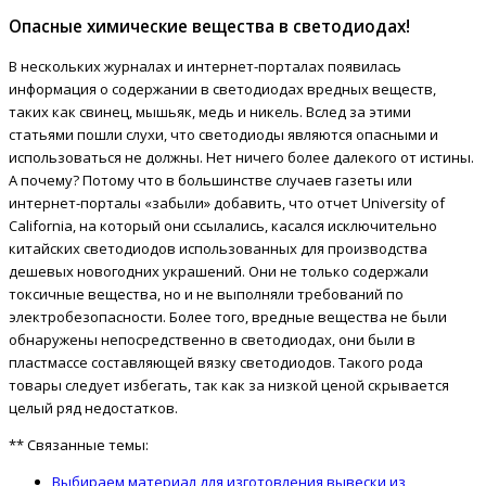
Опасные химические вещества в светодиодах!
В нескольких журналах и интернет-порталах появилась
информация о содержании в светодиодах вредных веществ,
таких как свинец, мышьяк, медь и никель. Вслед за этими
статьями пошли слухи, что светодиоды являются опасными и
использоваться не должны. Нет ничего более далекого от истины.
А почему? Потому что в большинстве случаев газеты или
интернет-порталы «забыли» добавить, что отчет University of
California, на который они ссылались, касался исключительно
китайских светодиодов использованных для производства
дешевых новогодних украшений. Они не только содержали
токсичные вещества, но и не выполняли требований по
электробезопасности. Более того, вредные вещества не были
обнаружены непосредственно в светодиодах, они были в
пластмассе составляющей вязку светодиодов. Такого рода
товары следует избегать, так как за низкой ценой скрывается
целый ряд недостатков.
** Связанные темы:
Выбираем материал для изготовления вывески из